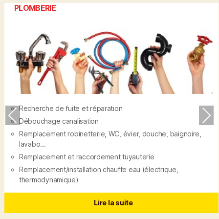
PLOMBERIE
Recherche de fuite et réparation
PR
NE
Débouchage canalisation
EVI
XT
Remplacement robinetterie, WC, évier, douche, baignoire,
OU
lavabo...
S
Remplacement et raccordement tuyauterie
Remplacement/installation chauffe eau (électrique,
thermodynamique)
Lire la suite