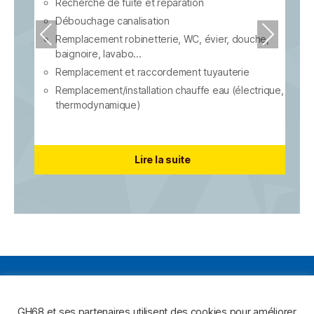
Recherche de fuite et réparation
Débouchage canalisation
PR
NE
Remplacement robinetterie, WC, évier, douche,
EVI
XT
baignoire, lavabo...
e
OU
Remplacement et raccordement tuyauterie
e),
Remplacement/installation chauffe eau (électrique,
S
thermodynamique)
Lire la suite
Ecrivez-Nous
GH68 et ses partenaires utilisent des cookies pour améliorer