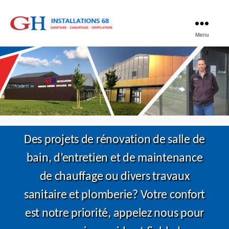
GH
Menu
Installations
68
Des projets de rénovation de salle de
bain, d’entretien et de maintenance
de chauffage ou divers travaux
sanitaire et plomberie? Votre confort
est notre priorité, appelez nous pour