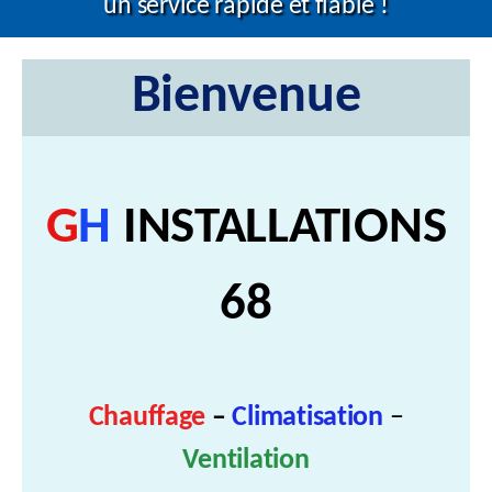
un service rapide et fiable !
Bienvenue
G
H
INSTALLATIONS
68
Chauffage
–
Climatisation
–
Ventilation