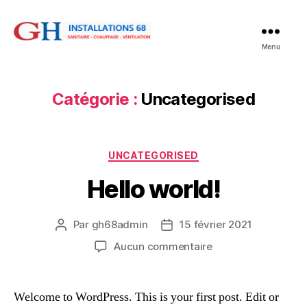
GH
Menu
Installations
68
Catégorie :
Uncategorised
Catégories
UNCATEGORISED
Hello world!
Par
gh68admin
15 février 2021
Auteur
Date
de
de
sur
Aucun commentaire
l’article
l’article
Hello
world!
Welcome to WordPress. This is your first post. Edit or